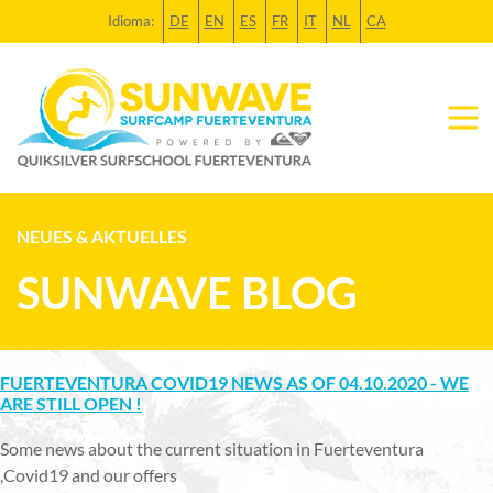
Idioma:
DE
EN
ES
FR
IT
NL
CA
NEUES & AKTUELLES
SUNWAVE BLOG
FUERTEVENTURA COVID19 NEWS AS OF 04.10.2020 - WE
ARE STILL OPEN !
Some news about the current situation in Fuerteventura
,Covid19 and our offers