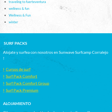
traveling to fuerteventura
wellness & fun
Wellness & Fun
winter
SURF PACKS
Alojate y surfea con nosotros en Sunwave Surfcamp Corralejo
!
Cursos de surf
Surf Pack Comfort
Surf Pack Comfort Group
Surf Pack Premium
ALOJAMIENTO