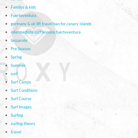
Familys & kids
Fuerteventura
germany & uk lift travel ban for canary islands
intermediate surf lessons fuerteventura
lanzarote
Pre Season
Spring
Summer
surf
Surf Camps
Surf Conditions
Surf Course
Surf Images
Surfing
surfing theory
travel