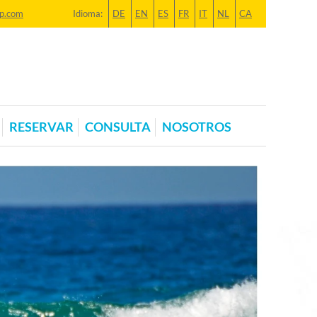
p.com
Idioma:
DE
EN
ES
FR
IT
NL
CA
RESERVAR
CONSULTA
NOSOTROS