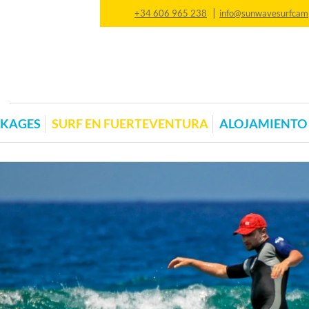
|
+34 606 965 238
info@sunwavesurfcam
CKAGES
SURF EN FUERTEVENTURA
ALOJAMIENTO