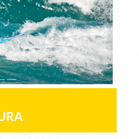
Next
URA