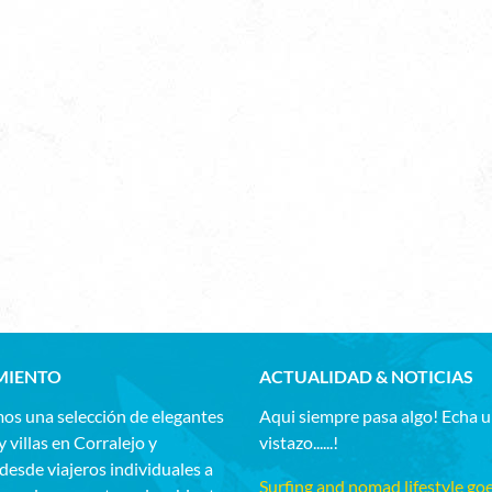
MIENTO
ACTUALIDAD & NOTICIAS
os una selección de elegantes
Aqui siempre pasa algo! Echa 
y villas en Corralejo y
vistazo......!
esde viajeros individuales a
Surfing and nomad lifestyle go