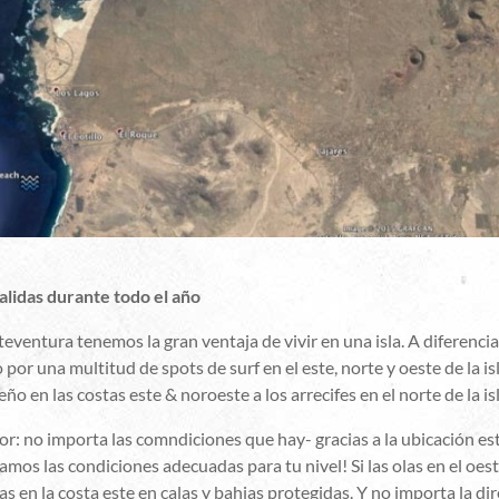
alidas durante todo el año
eventura tenemos la gran ventaja de vivir en una isla. A diferenci
por una multitud de spots de surf en el este, norte y oeste de la isl
ño en las costas este & noroeste a los arrecifes en el norte de la isl
or: no importa las comndiciones que hay- gracias a la ubicación e
mos las condiciones adecuadas para tu nivel! Si las olas en el oe
as en la costa este en calas y bahias protegidas. Y no importa la di