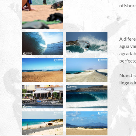
offshor
A difere
agua var
agradab
perfecto
Nuestr
llega a