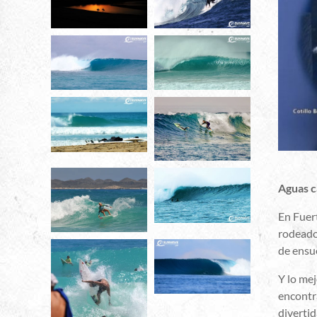
Aguas c
En Fuert
rodeado 
de ensue
Y lo mej
encontra
divertid