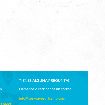
TIENES ALGUNA PREGUNTA?
un
Llamanos o escribenos un correo:
info@sunwavesurfcamp.com
es hand