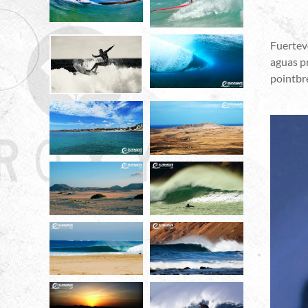
Fuerteve
aguas pr
pointbr