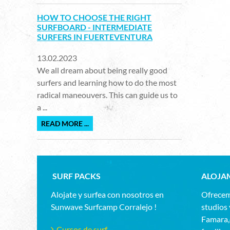
HOW TO CHOOSE THE RIGHT
SURFBOARD - INTERMEDIATE
SURFERS IN FUERTEVENTURA
13.02.2023
We all dream about being really good
surfers and learning how to do the most
radical maneouvers. This can guide us to
a ...
READ MORE ...
SURF PACKS
ALOJA
Alojate y surfea con nosotros en
Ofrecem
Sunwave Surfcamp Corralejo !
studios 
Famara,d
Cursos de surf