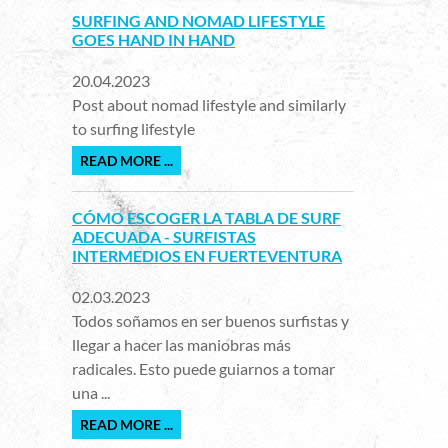
SURFING AND NOMAD LIFESTYLE
GOES HAND IN HAND
20.04.2023
Post about nomad lifestyle and similarly
to surfing lifestyle
READ MORE ...
CÓMO ESCOGER LA TABLA DE SURF
ADECUADA - SURFISTAS
INTERMEDIOS EN FUERTEVENTURA
02.03.2023
Todos soñamos en ser buenos surfistas y
llegar a hacer las maniobras más
radicales. Esto puede guiarnos a tomar
una ...
READ MORE ...