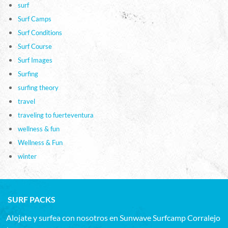
surf
Surf Camps
Surf Conditions
Surf Course
Surf Images
Surfing
surfing theory
travel
traveling to fuerteventura
wellness & fun
Wellness & Fun
winter
SURF PACKS
Alojate y surfea con nosotros en Sunwave Surfcamp Corralejo