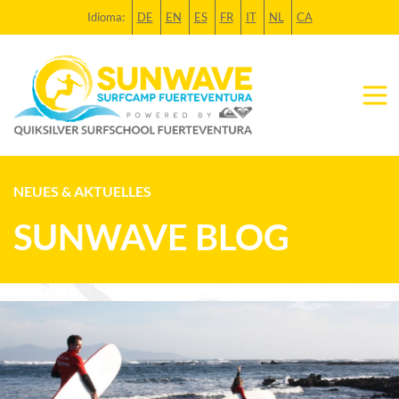
Idioma:
DE
EN
ES
FR
IT
NL
CA
NEUES & AKTUELLES
SUNWAVE BLOG