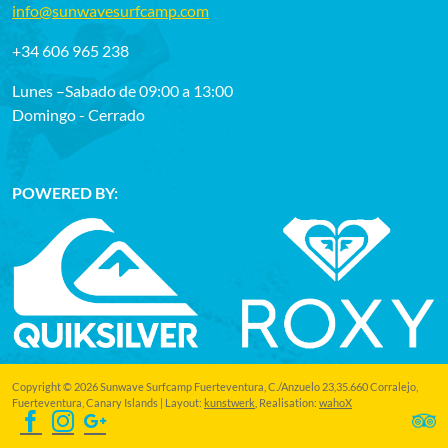
info@sunwavesurfcamp.com
+34 606 965 238
Lunes –Sabado de 09:00 a 13:00
Domingo - Cerrado
POWERED BY:
Copyright © 2026 Sunwave Surfcamp Fuerteventura, C./Anzuelo 23,35.660 Corralejo,
Fuerteventura, Canary Islands | Layout:
kunstwerk
, Realisation:
wahoX