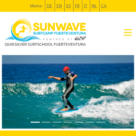
Idioma:
DE
EN
ES
FR
IT
NL
CA
Previous
Next