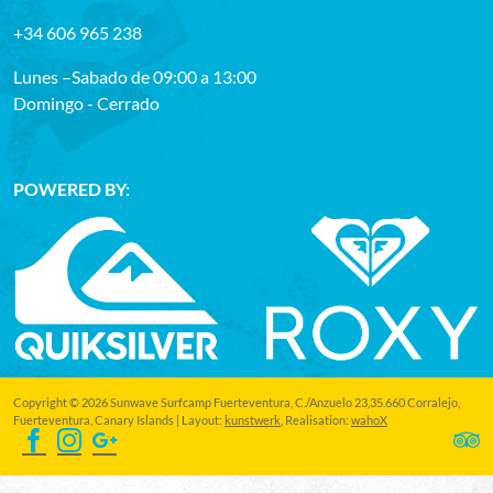
+34 606 965 238
Lunes –Sabado de 09:00 a 13:00
Domingo - Cerrado
POWERED BY:
Copyright © 2026 Sunwave Surfcamp Fuerteventura, C./Anzuelo 23,35.660 Corralejo,
Fuerteventura, Canary Islands | Layout:
kunstwerk
, Realisation:
wahoX