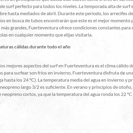
 de surf perfecto para todos los niveles. La temporada alta de sur
re hasta mediados de abril. Durante este período, los arrecifes de
s en busca de tubos encontrarán que este es el mejor momento para
s más grandes, Fuerteventura ofrece condiciones constantes para 
las en cualquier momento que elijas visitarla.
turas cálidas durante todo el año
os mejores aspectos del surf en Fuerteventura es el clima cálido du
s para surfear son fríos en invierno, Fuerteventura disfruta de u
ega hasta los 24 °C). La temperatura media del agua en invierno y 
 neopreno largo 3/2 es suficiente. En verano y principios de otoñ
de neopreno cortos, ya que la temperatura del agua ronda los 22 °C