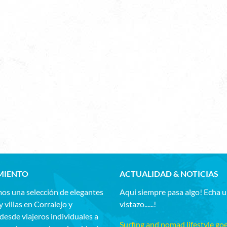
MIENTO
ACTUALIDAD & NOTICIAS
os una selección de elegantes
Aqui siempre pasa algo! Echa 
y villas en Corralejo y
vistazo......!
esde viajeros individuales a
Surfing and nomad lifestyle go