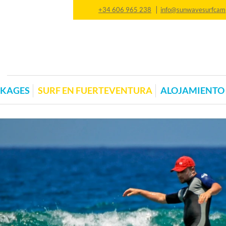
|
+34 606 965 238
info@sunwavesurfcam
CKAGES
SURF EN FUERTEVENTURA
ALOJAMIENTO