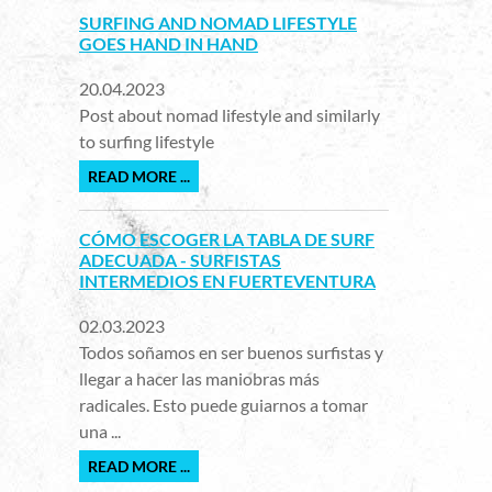
SURFING AND NOMAD LIFESTYLE
GOES HAND IN HAND
20.04.2023
Post about nomad lifestyle and similarly
to surfing lifestyle
READ MORE ...
CÓMO ESCOGER LA TABLA DE SURF
ADECUADA - SURFISTAS
INTERMEDIOS EN FUERTEVENTURA
02.03.2023
Todos soñamos en ser buenos surfistas y
llegar a hacer las maniobras más
radicales. Esto puede guiarnos a tomar
una ...
READ MORE ...