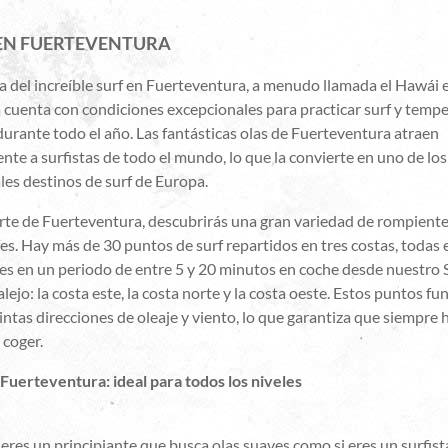
EN FUERTEVENTURA
ta del increíble surf en Fuerteventura, a menudo llamada el Hawái
a cuenta con condiciones excepcionales para practicar surf y temp
durante todo el año. Las fantásticas olas de Fuerteventura atraen
te a surfistas de todo el mundo, lo que la convierte en uno de los
les destinos de surf de Europa.
orte de Fuerteventura, descubrirás una gran variedad de rompiente
fes. Hay más de 30 puntos de surf repartidos en tres costas, todas e
les en un periodo de entre 5 y 20 minutos en coche desde nuestro
lejo: la costa este, la costa norte y la costa oeste. Estos puntos f
intas direcciones de oleaje y viento, lo que garantiza que siempre
 coger.
 Fuerteventura: ideal para todos los niveles
 eres un principiante que busca olas suaves como si eres un surfis