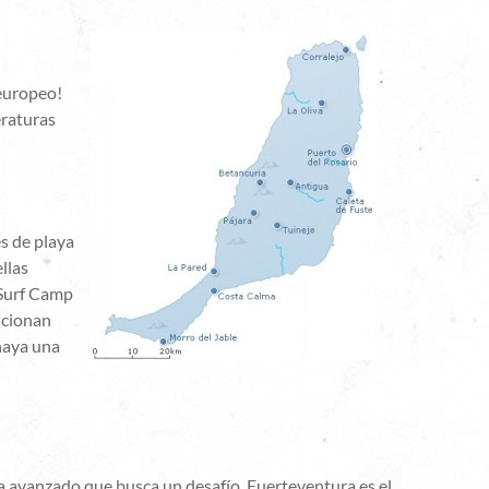
 europeo!
eraturas
s de playa
llas
 Surf Camp
uncionan
 haya una
ta avanzado que busca un desafío, Fuerteventura es el