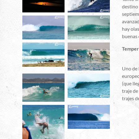
destino
septiemb
avanzado
hay ola
buenas o
Tempera
Uno de l
europeo
(que ll
traje de
trajes 