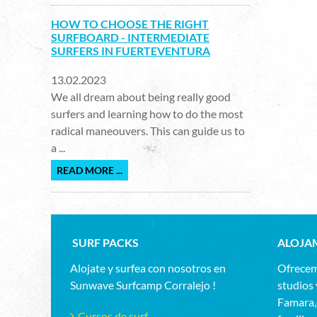
HOW TO CHOOSE THE RIGHT
SURFBOARD - INTERMEDIATE
SURFERS IN FUERTEVENTURA
13.02.2023
We all dream about being really good
surfers and learning how to do the most
radical maneouvers. This can guide us to
a ...
READ MORE ...
SURF PACKS
ALOJA
Alojate y surfea con nosotros en
Ofrecem
Sunwave Surfcamp Corralejo !
studios 
Famara,d
Cursos de surf