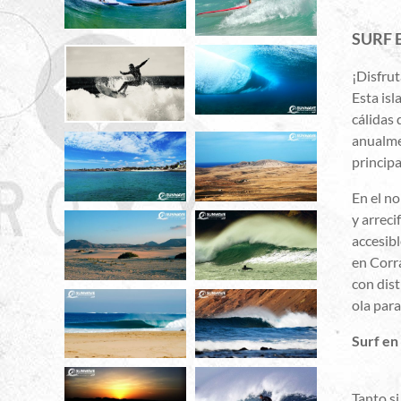
SURF 
¡Disfru
Esta isl
cálidas 
anualmen
principa
En el n
y arreci
accesib
en Corra
con dist
ola para
Surf en
Tanto si