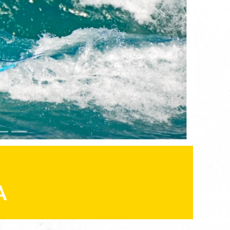
Next
A