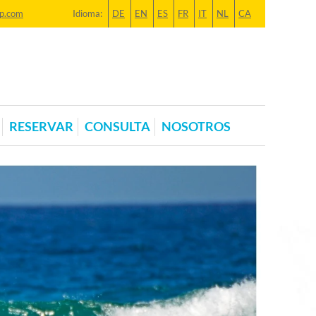
p.com
Idioma:
DE
EN
ES
FR
IT
NL
CA
RESERVAR
CONSULTA
NOSOTROS