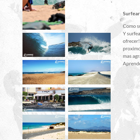
Surfear
Como sur
Y surfe
ofrecer!
proximo
mas agr
Aprend