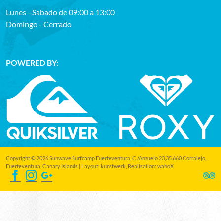
Lunes –Sabado de 09:00 a 13:00
Domingo - Cerrado
POWERED BY:
Copyright © 2026 Sunwave Surfcamp Fuerteventura, C./Anzuelo 23,35.660 Corralejo,
Fuerteventura, Canary Islands | Layout:
kunstwerk
, Realisation:
wahoX