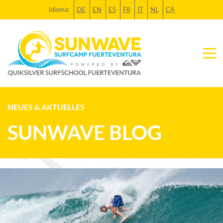
Idioma:
DE
EN
ES
FR
IT
NL
CA
NEUES & AKTUELLES
SUNWAVE BLOG