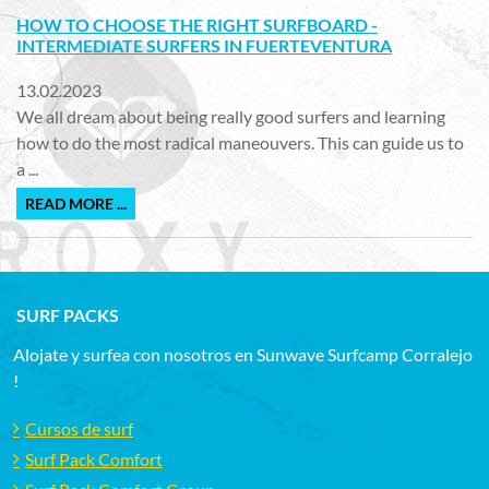
HOW TO CHOOSE THE RIGHT SURFBOARD -
INTERMEDIATE SURFERS IN FUERTEVENTURA
13.02.2023
We all dream about being really good surfers and learning
how to do the most radical maneouvers. This can guide us to
a ...
READ MORE ...
SURF PACKS
Alojate y surfea con nosotros en Sunwave Surfcamp Corralejo
!
Cursos de surf
Surf Pack Comfort