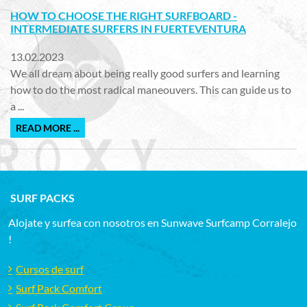
HOW TO CHOOSE THE RIGHT SURFBOARD -
INTERMEDIATE SURFERS IN FUERTEVENTURA
13.02.2023
We all dream about being really good surfers and learning
how to do the most radical maneouvers. This can guide us to
a ...
READ MORE ...
SURF PACKS
Alojate y surfea con nosotros en Sunwave Surfcamp Corralejo
!
Cursos de surf
Surf Pack Comfort