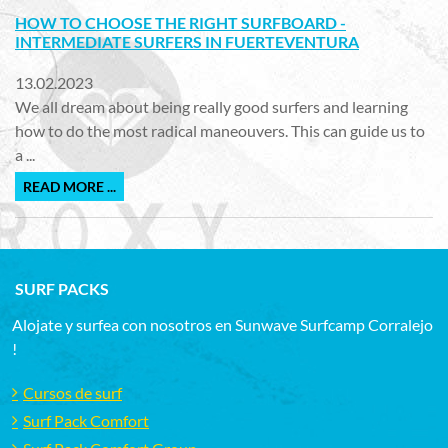
HOW TO CHOOSE THE RIGHT SURFBOARD -
INTERMEDIATE SURFERS IN FUERTEVENTURA
13.02.2023
We all dream about being really good surfers and learning
how to do the most radical maneouvers. This can guide us to
a ...
READ MORE ...
SURF PACKS
Alojate y surfea con nosotros en Sunwave Surfcamp Corralejo
!
Cursos de surf
Surf Pack Comfort